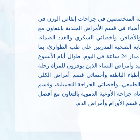
منة المتخصصين في جراحات إنقاص الوزن في
باء في قسم الأمراض الجلدية بالتعاون مع
لأظافر، وأخصائي السكري والغدد الصماء،
ية الصحية المدربين على طب الطوارئ، بما
في ذلك أطباء الطوارئ المتخصصين، والفرق السريرية عالية الكفاءة، و فنيو طب الطوارئ المتأهبين على مدار 24 ساعة في اليوم، طوال أيام الأسبوع
يد وأمراض النساء الذين يوفرون للمرأة رحلة
طباء الباطنة وأخصائي قسم أمراض الكلى
لطبيعي، وأخصائي الجراحة التجميلية، وقسم
م جراحة الأوعية الدموية بالتعاون مع أفضل
 قسم الأورام وأمراض الدم.