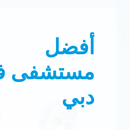
أفضل
مستشفى ف
دبي