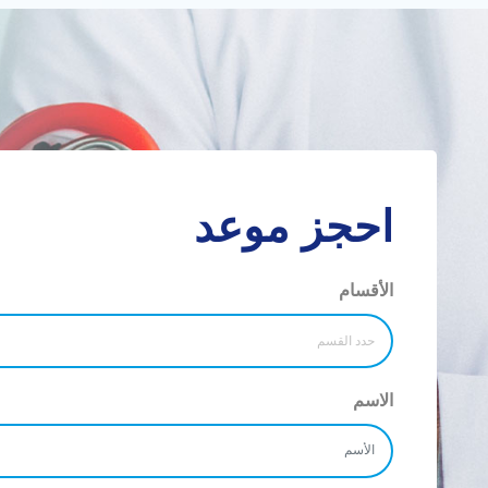
احجز موعد
الأقسام
الاسم