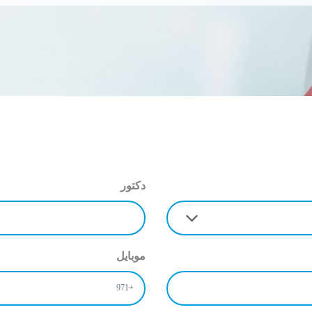
دكتور
موبايل