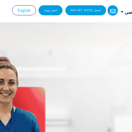
اتصل:
(HMS)
800 467
احجز موعد
English
رضى
|