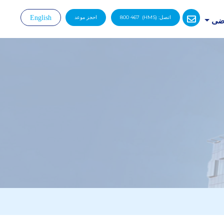
اتصل:
(HMS)
800 467
احجز موعد
English
رضى
|