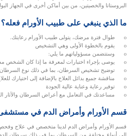
البروستاتا والخصيتين، من بين أماكن أخرى في الجهاز البول
ما الذي ينبغي على طبيب الأورام فعله؟
o طوال فترة مرضك، يتولى طبيب الأورام رعايتك.
o يقوم بالخطوة الأولى وهي التشخيص
o وستتضمن مسؤولياتهم ما يلي:
o يوصى بإجراء اختبارات لمعرفة ما إذا كان الشخص مصابًا بالسرطان.
o توضيح تشخيص السرطان، بما في ذلك نوع السرطان ومرحلته.
o مناقشة جميع بدائل العلاج بالإضافة إلى اختيارك للعلاج المفضل
o توفير رعاية وعناية عالية الجودة
o مساعدتك في التعامل مع أعراض السرطان والآثار الجانبية، بالإضافة إلى علاجه
قسم الأورام وأمراض الدم في مستشف
قسم الأورام وأمراض الدم لدينا متخصص في علاج وفحص و
إلى أنواع مختلفة من السرطان بما في ذلك سرطان الدم 