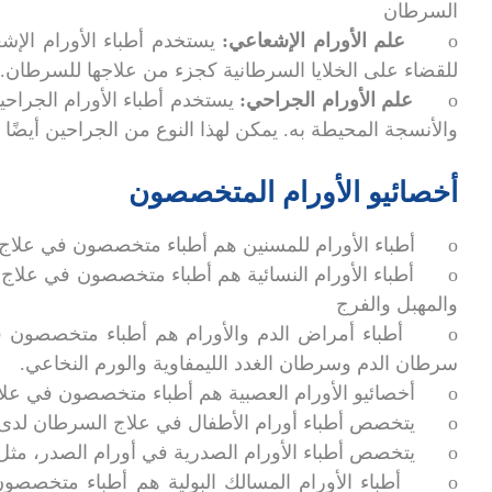
السرطان
o
علم الأورام الإشعاعي:
يستخدم أطباء الأورام الإشع
للقضاء على الخلايا السرطانية كجزء من علاجها للسرطان.
o
علم الأورام الجراحي:
يستخدم أطباء الأورام الجراحي
والأنسجة المحيطة به. يمكن لهذا النوع من الجراحين أيض
أخصائيو الأورام المتخصصون
o أطباء الأورام للمسنين هم أطباء متخصصون في علاج كبار السن المصابين بالسرطان.
o أطباء الأورام النسائية هم أطباء متخصصون في علاج
والمهبل والفرج
o أطباء أمراض الدم والأورام هم أطباء متخصصون في 
سرطان الدم وسرطان الغدد الليمفاوية والورم النخاعي.
o أخصائيو الأورام العصبية هم أطباء متخصصون في علاج سرطانات الدماغ والعمود الفقري والجهاز العصبي.
o يتخصص أطباء أورام الأطفال في علاج السرطان لدى الأطفال والمراهقين.
o يتخصص أطباء الأورام الصدرية في أورام الصدر، مثل أورام الرئتين والمريء.
o أطباء الأورام المسالك البولية هم أطباء متخصصون