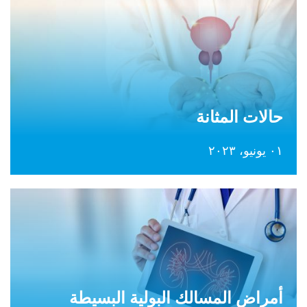
حالات المثانة
٠١ يونيو، ٢٠٢٣
أمراض المسالك البولية البسيطة