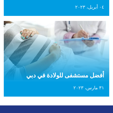
٠٤ أبريل، ٢٠٢٣
أفضل مستشفى للولادة في دبي
٣١ مارس، ٢٠٢٣