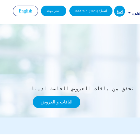
اتصل:
(HMS)
800 467
احجز موعد
English
رضى
|
تحقق من باقات العروض الخاصة لدينا
الباقات و العروض