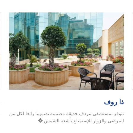
ذا روف
ذ
تتوفر بمستشفى مردف حديقة مصممة تصميما رائعا لكل من
ذ
المرضى والزوار للإستمتاع بأشعة الشمس �
ح