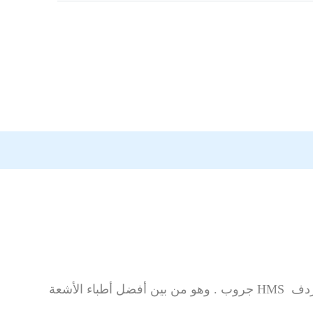
الدكتور محمد هو استشاري الأشعة التشخيصية والتداخلية في دبي، الإمارات العربية المتحدة ويعمل في مستشفى مردف HMS جروب . وهو من بين أفضل أطباء الأشعة