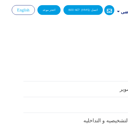
اتصل:
(HMS)
800 467
احجز موعد
English
رضى
|
وير
تشخيصيه و التداخليه