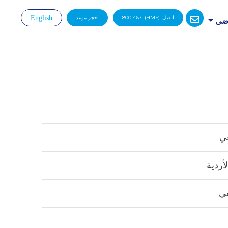
اتصل:
(HMS)
800 467
احجز موعد
English
رضى
|
عي
لأردية
عي